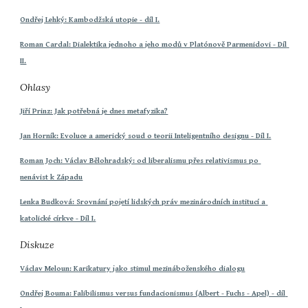
Ondřej Lehký: Kambodžská utopie - díl I.
Roman Cardal: Dialektika jednoho a jeho modů v Platónově Parmenidovi - Díl 
II.
Ohlasy
Jiří Prinz: Jak potřebná je dnes metafyzika?
Jan Horník: Evoluce a americký soud o teorii Inteligentního designu - Díl I.
Roman Joch: Václav Bělohradský: od liberalismu přes relativismus po 
nenávist k Západu
Lenka Budková: Srovnání pojetí lidských práv mezinárodních institucí a 
katolické církve - Díl I.
Diskuze
Václav Meloun: Karikatury jako stimul mezináboženského dialogu
Ondřej Bouma: Falibilismus versus fundacionismus (Albert - Fuchs - Apel) - díl 