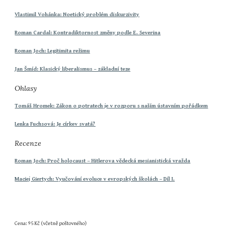
Vlastimil Vohánka: Noetický problém diskurzivity
Roman Cardal: Kontradiktornost změny podle E. Severina
Roman Joch: Legitimita režimu
Jan Šmíd: Klasický liberalismus – základní teze
Ohlasy
Tomáš Hromek: Zákon o potratech je v rozporu s naším ústavním pořádkem
Lenka Fuchsová: Je církev svatá?
Recenze
Roman Joch: Proč holocaust – Hitlerova vědecká mesianistická vražda
Maciej Giertych: Vyučování evoluce v evropských školách – Díl I.
Cena: 95 Kč (včetně poštovného)