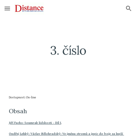
Skip to main content
Skip to navigation
3. číslo
Dostupnost: On-line
Obsah
Jiří Fuchs: Soumrak lidskosti – Díl I
.
Ondřej Lehký: Václav Bělohradský: Ve jménu stromů a jepic do boje za lepší 