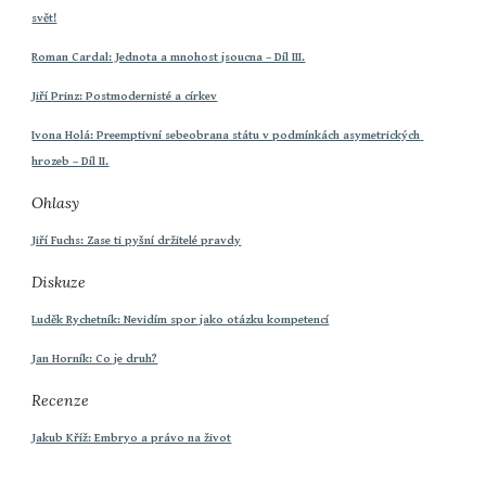
svět!
Roman Cardal: Jednota a mnohost jsoucna – Díl III.
Jiří Prinz: Postmodernisté a církev
Ivona Holá: Preemptivní sebeobrana státu v podmínkách asymetrických 
hrozeb – Díl II.
Ohlasy
Jiří Fuchs: Zase ti pyšní držitelé pravdy
Diskuze
Luděk Rychetník: Nevidím spor jako otázku kompetencí
Jan Horník: Co je druh?
Recenze
Jakub Kříž: Embryo a právo na život