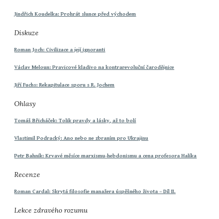
Jindřich Koudelka: Prohrát slunce před východem
Diskuze
Roman Joch: Civilizace a její ignoranti
Václav Meloun: Pravicové kladivo na kontrarevoluční čarodějnice
Jiří Fuchs: Rekapitulace sporu s R. Jochem
Ohlasy
Tomáš Břicháček: Tolik pravdy a lásky, až to bolí
Vlastimil Podracký: Ano nebo ne zbraním pro Ukrajinu
Petr Bahník: Krvavé měsíce marxismu-hebdonismu a cena profesora Halíka
Recenze
Roman Cardal: Skrytá filosofie manažera úspěšného života – Díl II.
Lekce zdravého rozumu