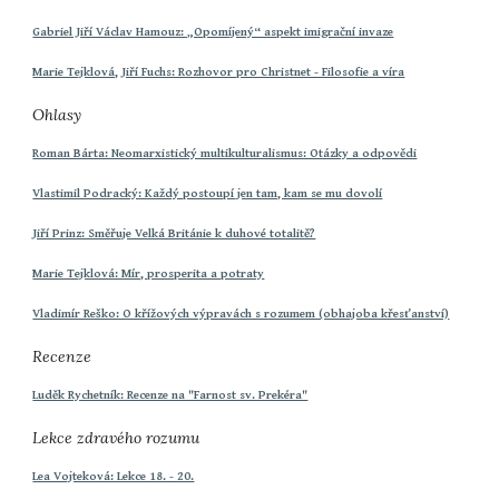
Gabriel Jiří Václav Hamouz: „Opomíjený“ aspekt imigrační invaze
Marie Tejklová, Jiří Fuchs: Rozhovor pro Christnet - Filosofie a víra
Ohlasy
Roman Bárta: Neomarxistický multikulturalismus: Otázky a odpovědi
Vlastimil Podracký: Každý postoupí jen tam, kam se mu dovolí
Jiří Prinz: Směřuje Velká Británie k duhové totalitě?
Marie Tejklová: Mír, prosperita a potraty
Vladimír Reško: O křížových výpravách s rozumem (obhajoba křesťanství)
Recenze
Luděk Rychetník: Recenze na "Farnost sv. Prekéra"
Lekce zdravého rozumu
Lea Vojteková: Lekce 18. - 20.