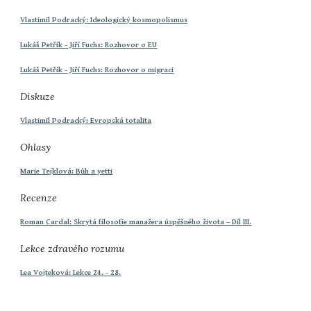
Vlastimil Podracký: Ideologický kosmopolismus
Lukáš Petřík - Jiří Fuchs: Rozhovor o EU
Lukáš Petřík - Jiří Fuchs: Rozhovor o migraci
Diskuze
Vlastimil Podracký: Evropská totalita
Ohlasy
Marie Tejklová: Bůh a yetti
Recenze
Roman Cardal: Skrytá filosofie manažera úspěšného života – Díl III.
Lekce zdravého rozumu
Lea Vojteková: Lekce 24. - 28.