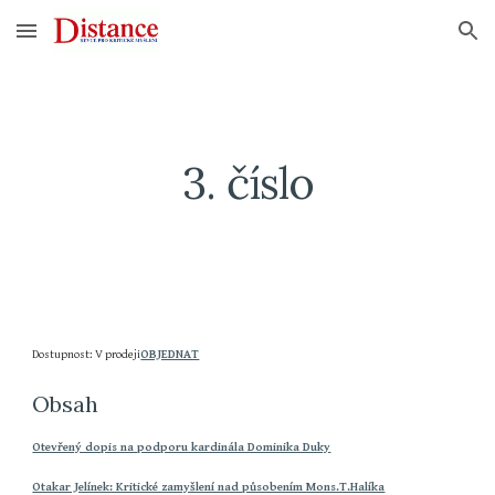
Skip to main content
Skip to navigation
3. číslo
Dostupnost: V prodeji
OBJEDNAT
Obsah
Otevřený dopis na podporu kardinála Dominika Duky
Otakar Jelínek: Kritické zamyšlení nad působením Mons.T.Halíka