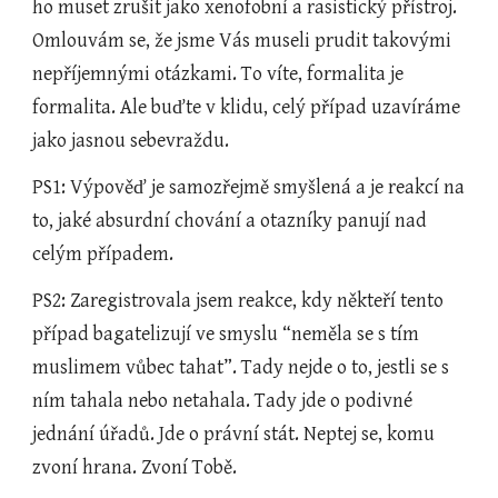
ho muset zrušit jako xenofobní a rasistický přístroj. 
Omlouvám se, že jsme Vás museli prudit takovými 
nepříjemnými otázkami. To víte, formalita je 
formalita. Ale buďte v klidu, celý případ uzavíráme 
jako jasnou sebevraždu.
PS1: Výpověď je samozřejmě smyšlená a je reakcí na 
to, jaké absurdní chování a otazníky panují nad 
celým případem.
PS2: Zaregistrovala jsem reakce, kdy někteří tento 
případ bagatelizují ve smyslu “neměla se s tím 
muslimem vůbec tahat”. Tady nejde o to, jestli se s 
ním tahala nebo netahala. Tady jde o podivné 
jednání úřadů. Jde o právní stát. Neptej se, komu 
zvoní hrana. Zvoní Tobě.