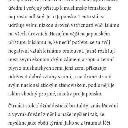
úřední i veřejný přístup k muslimské tématice je 
naprosto odlišný. Je to Japonsko. Tento stát si 
udržuje velmi nízkou úroveň vstřícnosti vůči islámu 
na všech úrovních. Nezajímavější na japonském 
přístupu k islámu je, že necítí potřebu se za svůj 
negativní vztah k islámu omlouvat. Jasně rozlišují 
mezi svým ekonomickým zájmem o ropu a zemní 
plyn z muslimských zemí, jenž zemi přikazuje 
udržovat dobré vztahy s nimi, a na druhé straně 
svým nacionalistickým stanoviskem, podle nějž je 
islám vhodný pro jiné, nikoliv pro Japonsko.
Čtrnáct století džihádistické brutality, znásilňování 
a vyvražďování změnilo naše myšlení tak, že 
myslíme jako oběti týrání. Jako se z traumat léčí 