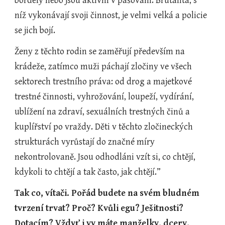
bordely nebo jsou aktivní v pašování. Brutalita, s 
níž vykonávají svoji činnost, je velmi velká a policie 
se jich bojí.
Ženy z těchto rodin se zaměřují především na 
krádeže, zatímco muži páchají zločiny ve všech 
sektorech trestního práva: od drog a majetkové 
trestné činnosti, vyhrožování, loupeží, vydírání, 
ublížení na zdraví, sexuálních trestných činů a 
kuplířství po vraždy. Děti v těchto zločineckých 
strukturách vyrůstají do značné míry 
nekontrolovaně. Jsou odhodláni vzít si, co chtějí, 
kdykoli to chtějí a tak často, jak chtějí.”
Tak co, vítači. Pořád budete na svém bludném 
tvrzení trvat? Proč? Kvůli egu? Ješitnosti? 
Dotacím? Vždyť i vy máte manželky, dcery, 