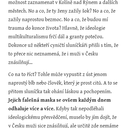
možnost zaznamenat v Kolíně nad Rýnem a dalších 
městech. No a co, že ty ženy zažily šok? No a co, že 
zažily naprostou bezmoc. No a co, že budou mí 
trauma do konce života? Hlavně, že ideologie 
multikulturalismu frčí dál a granty potečou. 
Dokonce už někteří cyničtí sluníčkáři přišli s tím, že 
to přece nic neznamená, že i muži v Česku 
znásilňují…
Co na to říct? Tohle může vypustit z úst jenom 
naprostý blb nebo člověk, který je prost citů. A to se 
přitom sluníčka tak ohání láskou a pochopením. 
Jejich falešná maska se ovšem každým dnem 
odhaluje více a více. 
Kdyby tak nepodléhali 
ideologickému přesvědčení, muselo by jím dojít, že 
v Česku muži sice znásilňují, ale určitě zde nemáme 