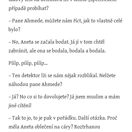
případě probíhat?
– Pane Ahmede, můžete nám říct, jak to vlastně celé 
bylo?
– No, Aneta se začala bodat. Já jí v tom chtěl 
zabránit, ale ona se bodala, bodala a bodala.
Píííp, píííp, píííp…
– Ten detektor lži se nám nějak rozblikal. Nelžete 
náhodou pane Ahmede?
– Já? No co si to dovolujete? Já jsem muslim a mám 
jiné cítění!
– Tak to jo, to je pak v pořádku. Další otázka. Proč 
měla Aneta oblečení na cáry? Roztrhanou 