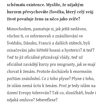
schématu existence. Myslíte, že nějakým 
kurzem převychováte člověka, který celý svůj 
život považuje ženu za něco jako zvíře? 
Mimochodem, pamatuje si, jak ještě nedávno, 
všichni ti, co informovali o znásilňování ve 
Švédsku, Dánsku, Francii a dalších státech, byli 
označováni jako šiřitelé hoaxů a hysterici? A teď? 
Teď to již oficiálně přiznávají vlády, teď už 
oficiálně zavádějí kurzy pro imigranty, jak se mají 
chovat k ženám. Protože docházelo k enormním 
počtům znásilnění. Co z toho plyne? Plyne z toho, 
že islám nemá úctu k ženám. Proč je tedy islám na 
území Evropy tolerován? Tak co, sluníčkáři, bude i 
nějaká omluva? Sebereflexe?