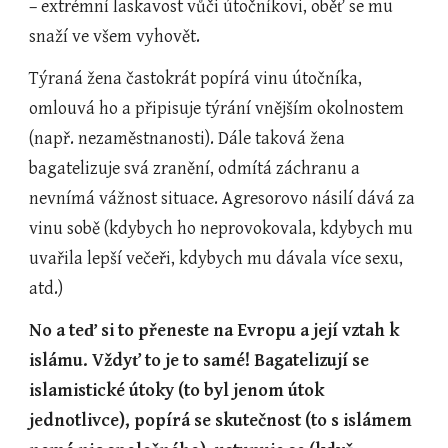
– extrémní laskavost vůči útočníkovi, oběť se mu 
snaží ve všem vyhovět.
Týraná žena častokrát popírá vinu útočníka, 
omlouvá ho a připisuje týrání vnějším okolnostem 
(např. nezaměstnanosti). Dále taková žena 
bagatelizuje svá zranění, odmítá záchranu a 
nevnímá vážnost situace. Agresorovo násilí dává za 
vinu sobě (kdybych ho neprovokovala, kdybych mu 
uvařila lepší večeři, kdybych mu dávala více sexu, 
atd.)
No a teď si to přeneste na Evropu a její vztah k 
islámu. Vždyť to je to samé! Bagatelizují se 
islamistické útoky (to byl jenom útok 
jednotlivce), popírá se skutečnost (to s islámem 