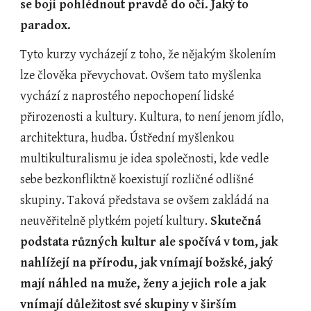
se bojí pohlédnout pravdě do očí. Jaký to 
paradox. 
Tyto kurzy vycházejí z toho, že nějakým školením 
lze člověka převychovat. Ovšem tato myšlenka 
vychází z naprostého nepochopení lidské 
přirozenosti a kultury. Kultura, to není jenom jídlo, 
architektura, hudba. Ústřední myšlenkou 
multikulturalismu je idea společnosti, kde vedle 
sebe bezkonfliktně koexistují rozličné odlišné 
skupiny. Taková představa se ovšem zakládá na 
neuvěřitelně plytkém pojetí kultury. 
Skutečná 
podstata různých kultur ale spočívá v tom, jak 
nahlížejí na přírodu, jak vnímají božské, jaký 
mají náhled na muže, ženy a jejich role a jak 
vnímají důležitost své skupiny v širším 