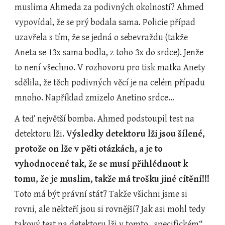
muslima Ahmeda za podivných okolností? Ahmed 
vypovídal, že se prý bodala sama. Policie případ 
uzavřela s tím, že se jedná o sebevraždu (takže 
Aneta se 13x sama bodla, z toho 3x do srdce). Jenže 
to není všechno. V rozhovoru pro tisk matka Anety 
sdělila, že těch podivných věcí je na celém případu 
mnoho. Například zmizelo Anetino srdce…
A teď největší bomba. Ahmed podstoupil test na 
detektoru lži. 
Výsledky detektoru lži jsou šílené, 
protože on lže v pěti otázkách, a je to 
vyhodnocené tak, že se musí přihlédnout k 
tomu, že je muslim, takže má trošku jiné cítění!!!
Toto má být právní stát? Takže všichni jsme si 
rovni, ale někteří jsou si rovnější? Jak asi mohl tedy 
takový test na detektoru lži v tomto „specifickém“ 