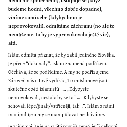
nemá nic společného), ustupuje se (když 
budeme hodní, všechno dobře dopadne), 
viníme sami sebe (kdybychom je 
neprovokovali), odmítáme záchranu (no ale to 
nemůžeme, to by je vyprovokovalo ještě víc), 
atd. 
Islám odmítá přiznat, že by zabil jediného člověka. 
Je přece “dokonalý”. Islám znamená podřízení. 
Očekává, že se podřídíme. A my se podřizujeme. 
Zároveň nás citově vydírá: „To muslimové jsou 
skutečné oběti islamistů”…. „Kdybyste 
neprovokovali, nestalo by se to” … „Kdybyste se 
schovali lépe/jinak/vstřícněji, tak…”. Islám s námi 
manipuluje a my se manipulovat necháváme.
Je zajímavé, že je na světě rovněž země, jejíž celkový 