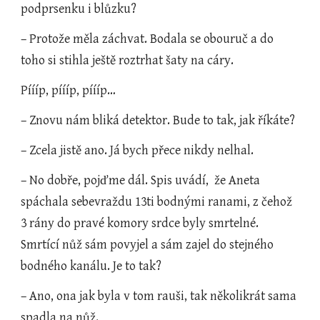
podprsenku i blůzku?
– Protože měla záchvat. Bodala se obouruč a do 
toho si stihla ještě roztrhat šaty na cáry.
Píííp, píííp, píííp…
– Znovu nám bliká detektor. Bude to tak, jak říkáte?
– Zcela jistě ano. Já bych přece nikdy nelhal.
– No dobře, pojďme dál. Spis uvádí,  že Aneta 
spáchala sebevraždu 13ti bodnými ranami, z čehož 
3 rány do pravé komory srdce byly smrtelné. 
Smrtící nůž sám povyjel a sám zajel do stejného 
bodného kanálu. Je to tak?
– Ano, ona jak byla v tom rauši, tak několikrát sama 
spadla na nůž.