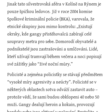
Jinak tato silvestrovská aféra v Kolíně na Rýnem je 
pouze špičkou ledovce.  Již v roce 2004 komise 
Spolkové kriminální policie (BKA), varovala, že 
etnické skupiny jsou mimo kontrolu: „Existují 
okrsky, kde gangy přistěhovalců zabírají celé 
soupravy metra pro sebe. Domorodí obyvatelé a 
podnikatelé jsou zastrašováni a umlčováni. Lidé, 
kteří užívají tramvají během večera a noci popisují 
své zážitky jako “živé noční můry.”
Policisté a zejména policistky se stávají předmětem 
“vysoké míry agresivity a neúcty”. Policisté se v 
některých oblastech sotva odváží zastavit auto – 
protože vědí, že sami budou obklopeni 40 nebo 50 
muži. Gangy dealují heroin a kokain, provozují 