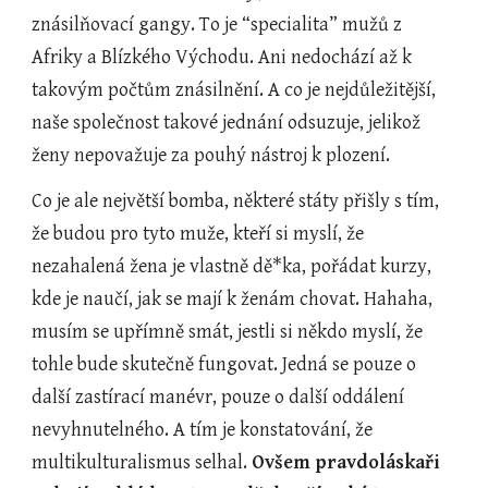
znásilňovací gangy. To je “specialita” mužů z 
Afriky a Blízkého Východu. Ani nedochází až k 
takovým počtům znásilnění. A co je nejdůležitější, 
naše společnost takové jednání odsuzuje, jelikož 
ženy nepovažuje za pouhý nástroj k plození.
Co je ale největší bomba, některé státy přišly s tím, 
že budou pro tyto muže, kteří si myslí, že 
nezahalená žena je vlastně dě*ka, pořádat kurzy, 
kde je naučí, jak se mají k ženám chovat. Hahaha, 
musím se upřímně smát, jestli si někdo myslí, že 
tohle bude skutečně fungovat. Jedná se pouze o 
další zastírací manévr, pouze o další oddálení 
nevyhnutelného. A tím je konstatování, že 
multikulturalismus selhal. 
Ovšem pravdoláskaři 