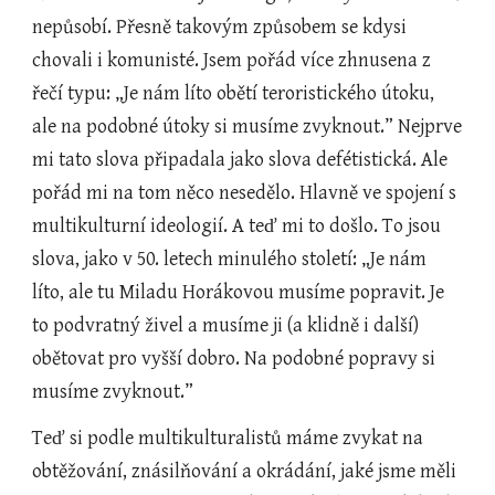
nepůsobí. Přesně takovým způsobem se kdysi 
chovali i komunisté. Jsem pořád více zhnusena z 
řečí typu: „Je nám líto obětí teroristického útoku, 
ale na podobné útoky si musíme zvyknout.” Nejprve 
mi tato slova připadala jako slova defétistická. Ale 
pořád mi na tom něco nesedělo. Hlavně ve spojení s 
multikulturní ideologií. A teď mi to došlo. To jsou 
slova, jako v 50. letech minulého století: „Je nám 
líto, ale tu Miladu Horákovou musíme popravit. Je 
to podvratný živel a musíme ji (a klidně i další) 
obětovat pro vyšší dobro. Na podobné popravy si 
musíme zvyknout.”
Teď si podle multikulturalistů máme zvykat na 
obtěžování, znásilňování a okrádání, jaké jsme měli 