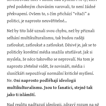
před podobným chováním varovali, to není žádné 
překvapení. Ovšem to, s čím přichází “vítači” a 
politici, je naprosto neuvěřitelné…
Než by tito lidé uznali svou chybu, než by přiznali 
selhání multikulturalismu, tak budou raději 
zatloukat, zatloukat a zatloukat. Děsivé je, jak se to 
politicky korektní média snažila ututlávat. Jak si 
myslela, že něco takového se neprovalí. Na tom je 
naprosto zřetelně vidět, že novináři, média i 
sluníčkáři nepoužívají normální kritické myšlení. 
Ne. 
Oni naprosto podléhají ideologii 
multikulturalismu. Jsou to fanatici, stejně tak 
jako ti islámští. 
Nad realitu nadřazují ideologii, zdravý rozum na ně 