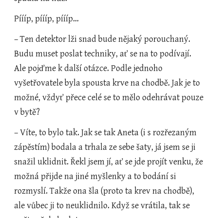
Píííp, píííp, píííp…
– Ten detektor lži snad bude nějaký porouchaný. 
Budu muset poslat techniky, ať se na to podívají. 
Ale pojďme k další otázce. Podle jednoho 
vyšetřovatele byla spousta krve na chodbě. Jak je to 
možné, vždyť přece celé se to mělo odehrávat pouze 
v bytě?
– Víte, to bylo tak. Jak se tak Aneta (i s rozřezaným 
zápěstím) bodala a trhala ze sebe šaty, já jsem se ji 
snažil uklidnit. Řekl jsem jí, ať se jde projít venku, že 
možná přijde na jiné myšlenky a to bodání si 
rozmyslí. Takže ona šla (proto ta krev na chodbě), 
ale vůbec ji to neuklidnilo. Když se vrátila, tak se 