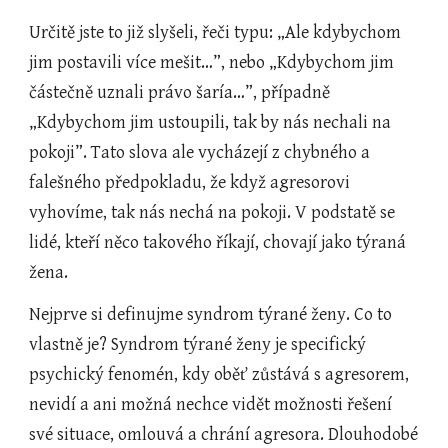
Určitě jste to již slyšeli, řeči typu: „Ale kdybychom 
jim postavili více mešit…”, nebo „Kdybychom jim 
částečně uznali právo šaría…”, případně 
„Kdybychom jim ustoupili, tak by nás nechali na 
pokoji”. Tato slova ale vycházejí z chybného a 
falešného předpokladu, že když agresorovi 
vyhovíme, tak nás nechá na pokoji. V podstatě se 
lidé, kteří něco takového říkají, chovají jako týraná 
žena.
Nejprve si definujme syndrom týrané ženy. Co to 
vlastně je? Syndrom týrané ženy je specifický 
psychický fenomén, kdy oběť zůstává s agresorem, 
nevidí a ani možná nechce vidět možnosti řešení 
své situace, omlouvá a chrání agresora. Dlouhodobé 