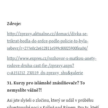
Zdroje:
http://zpravy.aktualne.cz/domaci/divka-se-
trikrat-bodla-do-srdce-podle-policie-to-byla-
sebevr/r~277e0c2e612811e599c80025900fea04/
http://www.expres.cz/rozhovor-s-matkou-anety-
rodove-druha-cast-fie-/zpravy.aspx?
c=A151212_230119_dx-zpravy_shu&galerie
31. Kurzy pro islámské znásilňovače? To 
nemyslíte vážně?!
Asi jste slyšeli o zločinu, který se udál v průběhu 
silvestrovské noci v Kolíně nad Rýnem. Pro ty, kteří 