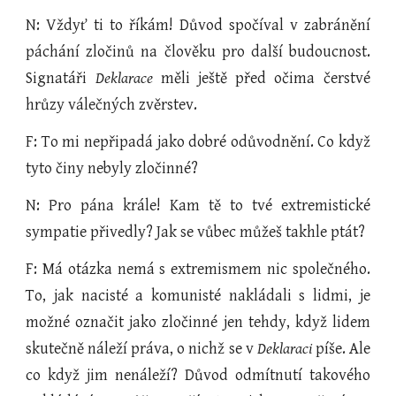
N: Vždyť ti to říkám! Důvod spočíval v zabránění
páchání zločinů na člověku pro další budoucnost.
Signatáři
Deklarace
měli ještě před očima čerstvé
hrůzy válečných zvěrstev.
F: To mi nepřipadá jako dobré odůvodnění. Co když
tyto činy nebyly zločinné?
N: Pro pána krále! Kam tě to tvé extremistické
sympatie přivedly? Jak se vůbec můžeš takhle ptát?
F: Má otázka nemá s extremismem nic společného.
To, jak nacisté a komunisté nakládali s lidmi, je
možné označit jako zločinné jen tehdy, když lidem
skutečně náleží práva, o nichž se v
Deklaraci
píše. Ale
co když jim nenáleží? Důvod odmítnutí takového