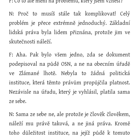
F: Co to ale mění na problému, který jsem vznesl?
N: Proč to musíš stále tak komplikovat! Celý
problém je přece extrémně jednoduchý. Základní
lidská práva byla lidem přiznána, protože jim ve
skutečnosti náleží.
F: Aha. Pak bylo všem jedno, zda se dokument
podepisoval na půdě OSN, a ne na obecním úřadě
ve Zlámané lhotě. Nebyla to žádná politická
instituce, která těmto právům propůjčila platnost.
Nezávisle na úřadu, který je vyhlásil, platila sama
ze sebe.
N: Sama ze sebe ne, ale protože je člověk člověkem,
náleží mu právě taková, a ne jiná práva. Kromě
toho důležitost instituce, na jejíž půdě k tomuto