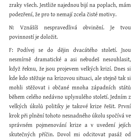
zraky všech. Jestliže najednou bijí na poplach, mám
podezření, že pro to nemají zcela čisté motivy.
N: Vznášíš nespravedlivá obvinění. Je tvou
povinností je doložit.
F: Podívej se do dějin dvacátého století. Jsou
nesmírně dramatické a asi nebudeš nesouhlasit,
když řeknu, že jsou projevem velkých krizí. Dnes si
kde kdo stěžuje na krizovou situaci, ale stejně tak si
mohli stěžovat i občané mnoha západních států
během celého nedávno uplynulého století. Jedním z
velkých úkolů politiky je takové krize řešit. První
krok při plnění tohoto nesnadného úkolu spočívá ve
správném pojmenování krize a v uvedení jejích
skutečných příčin. Dovol mi odcitovat pasáž od