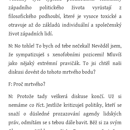
západního politického života vyrůstají z
filosofického podhoubí, které je vysoce toxické a
otravuje až do základů individuální a společenský
život západních lidí.
N: No tohle! To bych od tebe nečekal! Nevěděl jsem,
že sympatizuješ s xenofobními pozicemi! Mluvíš
jako nějaký extrémní pravičák. To jsi chtěl naši
diskusi dovést do tohoto mrtvého bodu?
F: Proč mrtvého?
N: Protože tady veškerá diskuse končí. Už si
nemáme co říct. Jestliže kritizuješ politiky, kteří se
snaží o důsledné prozazování agendy lidských
práv, odmítám se s tebou dále bavit. Běž si za svým