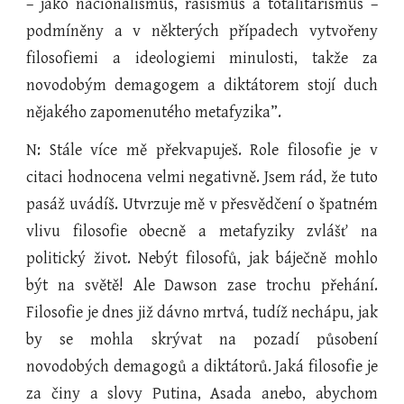
– jako nacionalismus, rasismus a totalitarismus –
podmíněny a v některých případech vytvořeny
filosofiemi a ideologiemi minulosti, takže za
novodobým demagogem a diktátorem stojí duch
nějakého zapomenutého metafyzika”.
N: Stále více mě překvapuješ. Role filosofie je v
citaci hodnocena velmi negativně. Jsem rád, že tuto
pasáž uvádíš. Utvrzuje mě v přesvědčení o špatném
vlivu filosofie obecně a metafyziky zvlášť na
politický život. Nebýt filosofů, jak báječně mohlo
být na světě! Ale Dawson zase trochu přehání.
Filosofie je dnes již dávno mrtvá, tudíž nechápu, jak
by se mohla skrývat na pozadí působení
novodobých demagogů a diktátorů. Jaká filosofie je
za činy a slovy Putina, Asada anebo, abychom