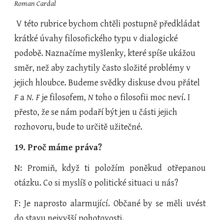
Roman Cardal
 V této rubrice bychom chtěli postupně předkládat 
krátké úvahy filosofického typu v dialogické 
podobě. Naznačíme myšlenky, které spíše ukážou 
směr, než aby zachytily často složité problémy v 
jejich hloubce. Budeme svědky diskuse dvou přátel 
F 
a 
N. F
 je filosofem, 
N
 toho o filosofii moc neví. I 
přesto, že se nám podaří být jen u části jejich 
rozhovoru, bude to určitě užitečné.
19. Proč máme práva?
N: Promiň, když ti položím poněkud otřepanou
otázku. Co si myslíš o politické situaci u nás?
F: Je naprosto alarmující. Občané by se měli uvést
do stavu nejvyšší pohotovosti.