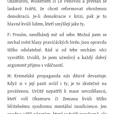
Okamurou, Wildersem či Le Penovou a přestaň se
laskavě tvářit, že chceš reformovat ohroženou
demokracii. Je-li demokracie v krizi, pak je to
hlavně kvůli lidem, kteří smýšlejí jako ty.
F: Prosím, neodháněj mě od sebe. Možná jsem se
nechal svést hlasy pravičáckých Sirén. Jsou opravdu
těžko odolatelné. Rád si od tebe nechám věci
vysvětlit. Uvidíš, že jsem učenlivý a každý dobrý
argument přijmu s vděčností.
N: Kremelská propaganda nás děsivě devastuje.
Když si v její pasti uvízl i ty, je to skutečně na
pováženou. Určitě nepatříš k mase nevzdělanců,
kteří volí Okamuru či Zemana kvůli těžko
léčitelnému syndromu mentální insuficience. Jen