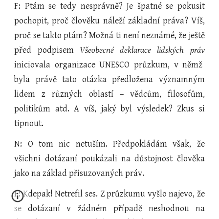
F: Ptám se tedy nesprávně? Je špatné se pokusit
pochopit, proč člověku náleží základní práva? Víš,
proč se takto ptám? Možná ti není neznámé, že ještě
před podpisem
Všeobecné deklarace lidských práv
iniciovala organizace UNESCO průzkum, v němž
byla právě tato otázka předložena významným
lidem z různých oblastí – vědcům, filosofům,
politikům atd. A víš, jaký byl výsledek? Zkus si
tipnout.
N: O tom nic netuším. Předpokládám však, že
všichni dotázaní poukázali na důstojnost člověka
jako na základ přisuzovaných práv.
F: Kdepak! Netrefil ses. Z průzkumu vyšlo najevo, že
se dotázaní v žádném případě neshodnou na