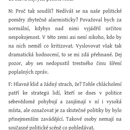
N: Proč tak soudíš? Nedíváš se na naše politické
poměry zbytečně alarmisticky? Považoval bych za
normální, kdybys nad nimi vyjádřil určitou
nespokojenost. V této zemi asi není nikoho, kdo by
na nich neměl co kritizovat. Vyslovovat však tak
dramatická hodnocení, to se mi zdá přehnané. Dej
pozor, aby ses nedopustil trestného činu šíření
poplašných zpráv.
F: Hlavně klid a žádný strach, že? Tohle chlácholení
patří ke strategii lidí, kteří se dnes v politice
sebevědomě pohybují a zaujímají v ní i vysoká
místa, ale označovat je za skutečné politiky by bylo
přinejmenším zavádějící. Takové osoby nemají na
současné politické scéně co pohledávat.