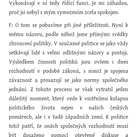
Vykonávají v ní tedy řídící funci. Je mi záhadou,
proč jsi nebyl s mým vymezením zcela spokojen.
F: O tom se pobavíme při jiné příležitosti. Nyní k
mému názoru, podle něhož jsme přímými svědky
zhroucení politiky. V současné politice se jako vždy
setkávají lidé s velmi odlišnými názory a postoji.
Výsledkem činnosti politiků jsou ovšem i dnes
rozhodnutí v podobě zákonů, s nimiž je spojena
závaznost a prosazují se jako normy společného
jednání. Z tohoto procesu se však vytratil jeden
důležitý moment, který vede k vnitřnímu kolapsu
politického života nejen v našich českých
poměrech, ale i v řadě západních zemí. K politice
totiž patří, že oněch společných rozhodnutí musí
být dosaženo pomocí otevřené diskuse a