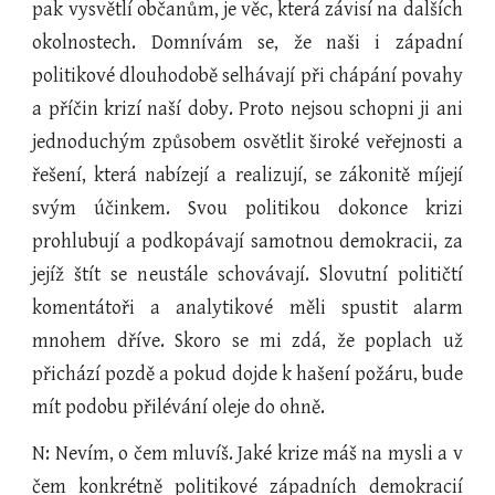
pak vysvětlí občanům, je věc, která závisí na dalších
okolnostech. Domnívám se, že naši i západní
politikové dlouhodobě selhávají při chápání povahy
a příčin krizí naší doby. Proto nejsou schopni ji ani
jednoduchým způsobem osvětlit široké veřejnosti a
řešení, která nabízejí a realizují, se zákonitě míjejí
svým účinkem. Svou politikou dokonce krizi
prohlubují a podkopávají samotnou demokracii, za
jejíž štít se neustále schovávají. Slovutní političtí
komentátoři a analytikové měli spustit alarm
mnohem dříve. Skoro se mi zdá, že poplach už
přichází pozdě a pokud dojde k hašení požáru, bude
mít podobu přilévání oleje do ohně.
N: Nevím, o čem mluvíš. Jaké krize máš na mysli a v
čem konkrétně politikové západních demokracií