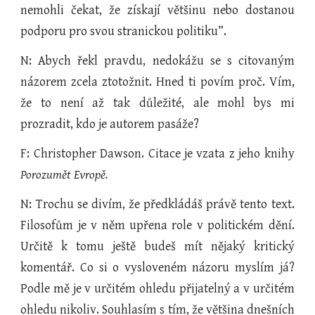
nemohli čekat, že získají většinu nebo dostanou
podporu pro svou stranickou politiku”.
N: Abych řekl pravdu, nedokážu se s citovaným
názorem zcela ztotožnit. Hned ti povím proč. Vím,
že to není až tak důležité, ale mohl bys mi
prozradit, kdo je autorem pasáže?
F: Christopher Dawson. Citace je vzata z jeho knihy
Porozumět Evropě.
N: Trochu se divím, že předkládáš právě tento text.
Filosofům je v něm upřena role v politickém dění.
Určitě k tomu ještě budeš mít nějaký kritický
komentář. Co si o vysloveném názoru myslím já?
Podle mě je v určitém ohledu přijatelný a v určitém
ohledu nikoliv. Souhlasím s tím, že většina dnešních