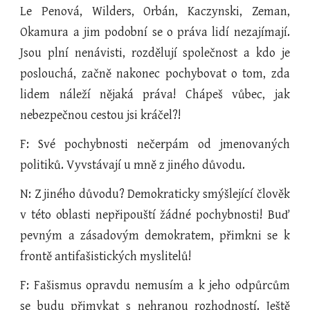
Le Penová, Wilders, Orbán, Kaczynski, Zeman,
Okamura a jim podobní se o práva lidí nezajímají.
Jsou plní nenávisti, rozdělují společnost a kdo je
poslouchá, začně nakonec pochybovat o tom, zda
lidem náleží nějaká práva! Chápeš vůbec, jak
nebezpečnou cestou jsi kráčel?!
F: Své pochybnosti nečerpám od jmenovaných
politiků. Vyvstávají u mně z jiného důvodu.
N: Z jiného důvodu? Demokraticky smýšlející člověk
v této oblasti nepřipouští žádné pochybnosti! Buď
pevným a zásadovým demokratem, přimkni se k
frontě antifašistických myslitelů!
F: Fašismus opravdu nemusím a k jeho odpůrcům
se budu přimykat s nehranou rozhodností. Ještě