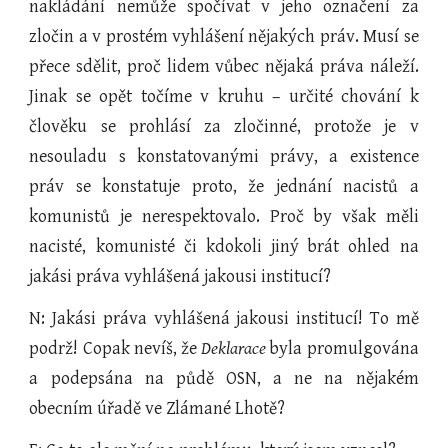
nakládání nemůže spočívat v jeho označení za
zločin a v prostém vyhlášení nějakých práv. Musí se
přece sdělit, proč lidem vůbec nějaká práva náleží.
Jinak se opět točíme v kruhu – určité chování k
člověku se prohlásí za zločinné, protože je v
nesouladu s konstatovanými právy, a existence
práv se konstatuje proto, že jednání nacistů a
komunistů je nerespektovalo. Proč by však měli
nacisté, komunisté či kdokoli jiný brát ohled na
jakási práva vyhlášená jakousi institucí?
N: Jakási práva vyhlášená jakousi institucí! To mě
podrž! Copak nevíš, že
Deklarace
byla promulgována
a podepsána na půdě OSN, a ne na nějakém
obecním úřadě ve Zlámané Lhotě?