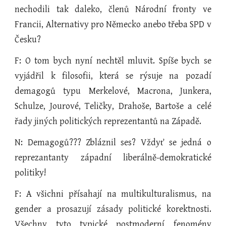
nechodili tak daleko, členů Národní fronty ve
Francii, Alternativy pro Německo anebo třeba SPD v
Česku?
F: O tom bych nyní nechtěl mluvit. Spíše bych se
vyjádřil k filosofii, která se rýsuje na pozadí
demagogů typu Merkelové, Macrona, Junkera,
Schulze, Jourové, Teličky, Drahoše, Bartoše a celé
řady jiných politických reprezentantů na Západě.
N: Demagogů??? Zbláznil ses? Vždyť se jedná o
reprezantanty západní liberálně-demokratické
politiky!
F: A všichni přísahají na multikulturalismus, na
gender a prosazují zásady politické korektnosti.
Všechny tyto typické postmoderní fenomény