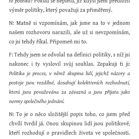
to politika
? Pokud se nepletu, již kdysi jsem předložil
výměr politiky, který považuji za přiměřený.
N: Matně si vzpomínám, jak jsme na to v jednom
našem rozhovoru narazili, ale už si nevzpomínám,
co jsi tehdy říkal. Připomeň mi to.
F: Tehdy jsem se odvolal na definici politiky, s níž jsi
nakonec i ty vyslovil svůj souhlas. Zopakuji ti ji:
Politika je proces, v němž skupina lidí, jejichž názory a
postoje jsou rozdílné, dosahují kolektivních rozhodnutí,
která jsou považována za závazná a jsou přijata jako
normy společného jednání.
N: To je o něco složitější popis toho, co jsem před
chvílí tvrdil já. Onou skupinou lidí jsou politikové,
kteří rozhodují o pravidlech života ve společnosti.