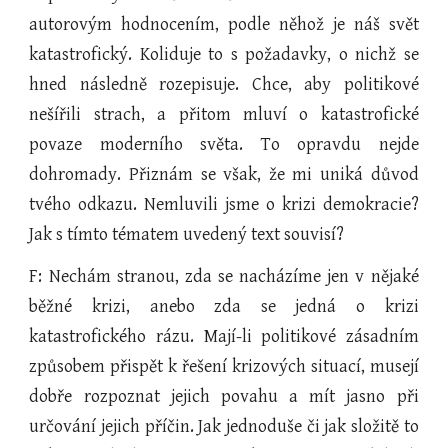
autorovým hodnocením, podle něhož je náš svět
katastrofický. Koliduje to s požadavky, o nichž se
hned následně rozepisuje. Chce, aby politikové
nešířili strach, a přitom mluví o katastrofické
povaze moderního světa. To opravdu nejde
dohromady. Přiznám se však, že mi uniká důvod
tvého odkazu. Nemluvili jsme o krizi demokracie?
Jak s tímto tématem uvedený text souvisí?
F: Nechám stranou, zda se nacházíme jen v nějaké
běžné krizi, anebo zda se jedná o krizi
katastrofického rázu. Mají-li politikové zásadním
způsobem přispět k řešení krizových situací, musejí
dobře rozpoznat jejich povahu a mít jasno při
určování jejich příčin. Jak jednoduše či jak složitě to