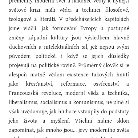
přeměnily moderní svět a nakonec vedly k nynější
světové krizi, měli vědci a technici, filosofové,
teologové a literáti. V předcházejících kapitolách
jsme viděli, jak formování Evropy a postupné
změny západní kultury jsou výsledkem hlavně
duchovních a intelektuálních sil, jež nejsou svým
původem politické, i když se jejich důsledky
projevují na politické rovině. Průměrný člověk si je
alespoň matně vědom existence takových hnutí
jako křesťanství, reformace, osvícenství a
Francouzská revoluce, moderní věda a technika,
liberalismus, socialismus a komunismus, ne plně si
však uvědomuje, jak hluboce vstoupily do podstaty
jeho života a myšlení. Všichni máme sklon
zapomínat, jak mnoho jsou... jevy moderního světa