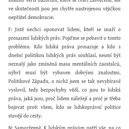
snadno věříš názorům, které se tváří zasvěceně, ale
ve skutečnosti jsou jen chytře nastrojenou vějičkou
nepřátel demokracie.
F: Jistě nechci oponovat lidem, kteří se snaží o
prosazení lidských práv. Pojďme se pobavit o tomto
problému. Kdo lidská práva prosazuje a kdo s
dnešní politikou lidských práv souhlasí, nesmí být
neznalý jako zmíněná masa mentálních zaostalců,
nýbrž musí být vybaven dobrými znalostmi.
Politikové Západu, o nichž jsem se tak nevybíravě
vyslovil, tedy bezpochyby vědí, co jsou to lidská
práva, jaká jsou, proč lidem náležejí a proč je třeba
bojovat proti všem, kdo se lidskoprávní politice
stavějí do cesty.
N: Samozřejmě. K lidským právům patří vše, na co