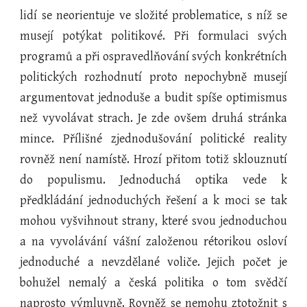
lidí se neorientuje ve složité problematice, s níž se
musejí potýkat politikové. Při formulaci svých
programů a při ospravedlňování svých konkrétních
politických rozhodnutí proto nepochybně musejí
argumentovat jednoduše a budit spíše optimismus
než vyvolávat strach. Je zde ovšem druhá stránka
mince. Přílišné zjednodušování politické reality
rovněž není namístě. Hrozí přitom totiž sklouznutí
do populismu. Jednoduchá optika vede k
předkládání jednoduchých řešení a k moci se tak
mohou vyšvihnout strany, které svou jednoduchou
a na vyvolávání vášní založenou rétorikou osloví
jednoduché a nevzdělané voliče. Jejich počet je
bohužel nemalý a česká politika o tom svědčí
naprosto výmluvně. Rovněž se nemohu ztotožnit s