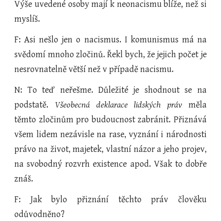
Výše uvedené osoby mají k neonacismu blíže, než si
myslíš.
F: Asi nešlo jen o nacismus. I komunismus má na
svědomí mnoho zločinů. Řekl bych, že jejich počet je
nesrovnatelně větší než v případě nacismu.
N: To teď neřešme. Důležité je shodnout se na
podstatě.
Všeobecná deklarace lidských práv
měla
těmto zločinům pro budoucnost zabránit. Přiznává
všem lidem nezávisle na rase, vyznání i národnosti
právo na život, majetek, vlastní názor a jeho projev,
na svobodný rozvrh existence apod. Však to dobře
znáš.
F: Jak bylo přiznání těchto práv člověku
odůvodněno?