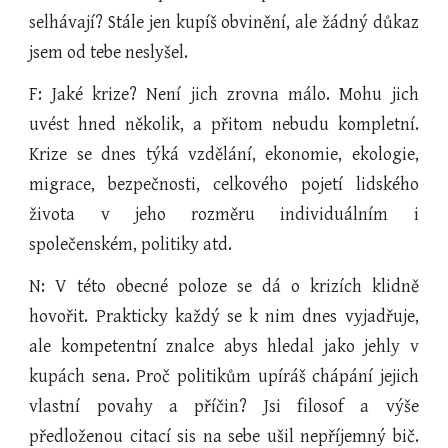
selhávají? Stále jen kupíš obvinění, ale žádný důkaz
jsem od tebe neslyšel.
F: Jaké krize? Není jich zrovna málo. Mohu jich
uvést hned několik, a přitom nebudu kompletní.
Krize se dnes týká vzdělání, ekonomie, ekologie,
migrace, bezpečnosti, celkového pojetí lidského
života v jeho rozměru individuálním i
společenském, politiky atd.
N: V této obecné poloze se dá o krizích klidně
hovořit. Prakticky každý se k nim dnes vyjadřuje,
ale kompetentní znalce abys hledal jako jehly v
kupách sena. Proč politikům upíráš chápání jejich
vlastní povahy a příčin? Jsi filosof a výše
předloženou citací sis na sebe ušil nepříjemný bič.