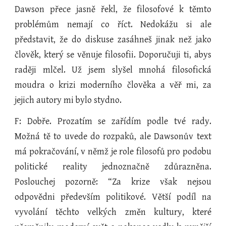
Dawson přece jasně řekl, že filosofové k těmto
problémům nemají co říct. Nedokážu si ale
představit, že do diskuse zasáhneš jinak než jako
člověk, který se věnuje filosofii. Doporučuji ti, abys
raději mlčel. Už jsem slyšel mnohá filosofická
moudra o krizi moderního člověka a věř mi, za
jejich autory mi bylo stydno.
F: Dobře. Prozatím se zařídím podle tvé rady.
Možná tě to uvede do rozpaků, ale Dawsonův text
má pokračování, v němž je role filosofů pro podobu
politické reality jednoznačně zdůrazněna.
Poslouchej pozorně: “Za krize však nejsou
odpovědni především politikové. Větší podíl na
vyvolání těchto velkých změn kultury, které