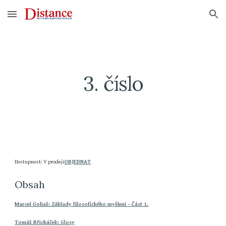
Skip to main content
Skip to navigation
3. číslo
Dostupnost: V prodeji
OBJEDNAT
Obsah
Marcel Goliaš: Základy filosofického myšlení – Část 1.
Tomáš Břicháček: Glosy