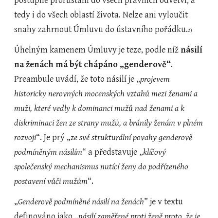
postupné prorůstání do všech právních odvětví, a 
tedy i do všech oblastí života. Nelze ani vyloučit 
snahy zahrnout Úmluvu do ústavního pořádku.
2)
Úhelným kamenem Úmluvy je teze, podle níž 
násilí 
na ženách má být chápáno „genderově“
. 
Preambule uvádí, že toto násilí je „
projevem 
historicky nerovných mocenských vztahů mezi ženami a 
muži, které vedly k dominanci mužů nad ženami a k 
diskriminaci žen ze strany mužů, a bránily ženám v plném 
rozvoji
“. Je prý „
ze své strukturální povahy genderově 
podmíněným násilím
“ a představuje „
klíčový 
společenský mechanismus nutící ženy do podřízeného 
postavení vůči mužům
“.
„
Genderově podmíněné násilí na ženách
” je v textu 
definováno jako „
násilí zaměřené proti ženě proto, že je 