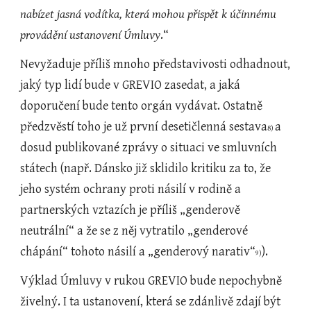
nabízet jasná vodítka, která mohou přispět k účinnému 
provádění ustanovení Úmluvy
.“  
Nevyžaduje příliš mnoho představivosti odhadnout, 
jaký typ lidí bude v GREVIO zasedat, a jaká 
doporučení bude tento orgán vydávat. Ostatně 
předzvěstí toho je už první desetičlenná sestava
a 
8) 
dosud publikované zprávy o situaci ve smluvních 
státech (např. Dánsko již sklidilo kritiku za to, že 
jeho systém ochrany proti násilí v rodině a 
partnerských vztazích je příliš „genderově 
neutrální“ a že se z něj vytratilo „genderové 
chápání“ tohoto násilí a „genderový narativ“
). 
9)
Výklad Úmluvy v rukou GREVIO bude nepochybně 
živelný. I ta ustanovení, která se zdánlivě zdají být 