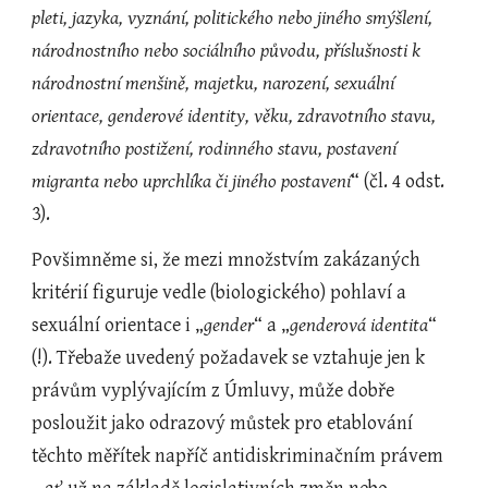
pleti, jazyka, vyznání, politického nebo jiného smýšlení, 
národnostního nebo sociálního původu, příslušnosti k 
národnostní menšině, majetku, narození, sexuální 
orientace, genderové identity, věku, zdravotního stavu, 
zdravotního postižení, rodinného stavu, postavení 
migranta nebo uprchlíka či jiného postavení
“ (čl. 4 odst. 
3).
Povšimněme si, že mezi množstvím zakázaných 
kritérií figuruje vedle (biologického) pohlaví a 
sexuální orientace i „
gender
“ a „
genderová identita
“ 
(!). Třebaže uvedený požadavek se vztahuje jen k 
právům vyplývajícím z Úmluvy, může dobře 
posloužit jako odrazový můstek pro etablování 
těchto měřítek napříč antidiskriminačním právem 