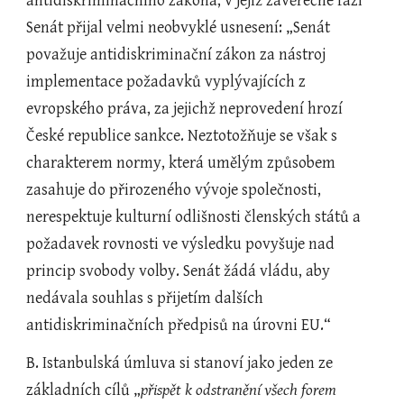
antidiskriminačního zákona, v jejíž závěrečné fázi 
Senát přijal velmi neobvyklé usnesení: „Senát 
považuje antidiskriminační zákon za nástroj 
implementace požadavků vyplývajících z 
evropského práva, za jejichž neprovedení hrozí 
České republice sankce. Neztotožňuje se však s 
charakterem normy, která umělým způsobem 
zasahuje do přirozeného vývoje společnosti, 
nerespektuje kulturní odlišnosti členských států a 
požadavek rovnosti ve výsledku povyšuje nad 
princip svobody volby. Senát žádá vládu, aby 
nedávala souhlas s přijetím dalších 
antidiskriminačních předpisů na úrovni EU.“
B. Istanbulská úmluva si stanoví jako jeden ze 
základních cílů „
přispět k odstranění všech forem 