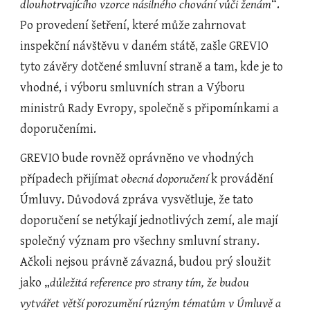
dlouhotrvajícího vzorce násilného chování vůči ženám
“. 
Po provedení šetření, které může zahrnovat 
inspekční návštěvu v daném státě, zašle GREVIO 
tyto závěry dotčené smluvní straně a tam, kde je to 
vhodné, i výboru smluvních stran a Výboru 
ministrů Rady Evropy, společně s připomínkami a 
doporučeními.
GREVIO bude rovněž oprávněno ve vhodných 
případech přijímat 
obecná doporučení
 k provádění 
Úmluvy. Důvodová zpráva vysvětluje, že tato 
doporučení se netýkají jednotlivých zemí, ale mají 
společný význam pro všechny smluvní strany. 
Ačkoli nejsou právně závazná, budou prý sloužit 
jako „
důležitá reference pro strany tím, že budou
vytvářet větší porozumění různým tématům v Úmluvě a 