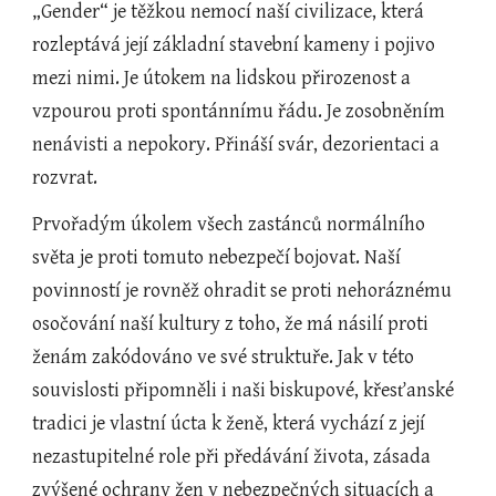
„Gender“ je těžkou nemocí naší civilizace, která 
rozleptává její základní stavební kameny i pojivo 
mezi nimi. Je útokem na lidskou přirozenost a 
vzpourou proti spontánnímu řádu. Je zosobněním 
nenávisti a nepokory. Přináší svár, dezorientaci a 
rozvrat.
Prvořadým úkolem všech zastánců normálního 
světa je proti tomuto nebezpečí bojovat. Naší 
povinností je rovněž ohradit se proti nehoráznému 
osočování naší kultury z toho, že má násilí proti 
ženám zakódováno ve své struktuře. Jak v této 
souvislosti připomněli i naši biskupové, křesťanské 
tradici je vlastní úcta k ženě, která vychází z její 
nezastupitelné role při předávání života, zásada 
zvýšené ochrany žen v nebezpečných situacích a 