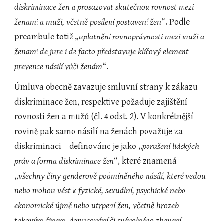
diskriminace žen a prosazovat skutečnou rovnost mezi 
ženami a muži, včetně posílení postavení žen
“. Podle 
preambule totiž „
uplatnění rovnoprávnosti mezi muži a 
ženami de jure i de facto představuje klíčový element 
prevence násilí vůči ženám
“.
Úmluva obecně zavazuje smluvní strany k zákazu 
diskriminace žen, respektive požaduje zajištění 
rovnosti žen a mužů (čl. 4 odst. 2). V konkrétnější 
rovině pak samo násilí na ženách považuje za 
diskriminaci – definováno je jako „
porušení lidských 
práv a forma diskriminace žen
“, které znamená 
„
všechny činy genderově podmíněného násilí, které vedou 
nebo mohou vést k fyzické, sexuální, psychické nebo 
ekonomické újmě nebo utrpení žen, včetně hrozeb 
takovým činem, donucování či svévolného zbavení 