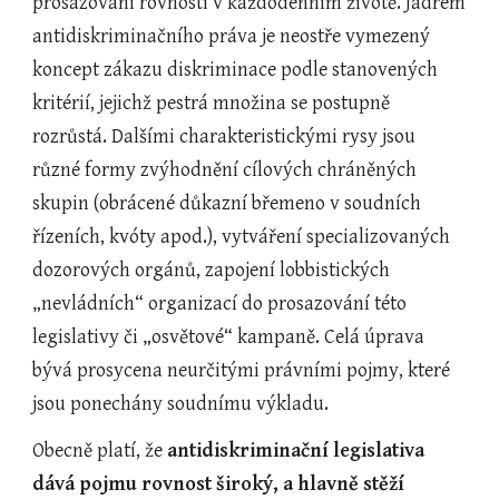
prosazování rovnosti v každodenním životě. Jádrem 
antidiskriminačního práva je neostře vymezený 
koncept zákazu diskriminace podle stanovených 
kritérií, jejichž pestrá množina se postupně 
rozrůstá. Dalšími charakteristickými rysy jsou 
různé formy zvýhodnění cílových chráněných 
skupin (obrácené důkazní břemeno v soudních 
řízeních, kvóty apod.), vytváření
specializovaných 
dozorových orgánů, zapojení lobbistických 
„nevládních“ organizací do prosazování této 
legislativy či „osvětové“ kampaně. Celá úprava 
bývá prosycena neurčitými právními pojmy, které 
jsou ponechány soudnímu výkladu.
Obecně platí, že 
antidiskriminační legislativa 
dává pojmu rovnost široký, a hlavně stěží 