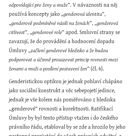
odpovídající pro ženy a muže
“. V návaznosti na něj 
používá koncepty jako „
genderová identita
“, 
„
genderově podmíněné násilí na ženách
“, „
genderová 
citlivost
“, „
genderové role
“ apod. Smluvní strany se 
zavazují, že do provádění a hodnocení dopadu 
Úmluvy „
začlení genderové hledisko a že budou 
podporovat a účinně prosazovat princip rovnosti mezi 
ženami a muži a posílení postavení žen
“ (čl. 6).
Genderistickou optikou je jednak pohlaví chápáno 
jako sociální konstrukt a věc sebepojetí jedince, 
jednak je vše kolem nás poměřováno z hlediska 
„genderové“ rovnosti a korektnosti. Ratifikací 
Úmluvy by byl tento přístup vtažen i do českého 
právního řádu, etabloval by se zde a hrozilo by jeho 