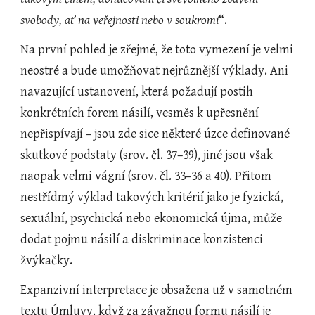
svobody, ať na veřejnosti nebo v soukromí
“.
Na první pohled je zřejmé, že toto vymezení je velmi 
neostré a bude umožňovat nejrůznější výklady. Ani 
navazující ustanovení, která požadují postih 
konkrétních forem násilí, vesměs k upřesnění 
nepřispívají – jsou zde sice některé úzce definované 
skutkové podstaty (srov. čl. 37–39), jiné jsou však 
naopak velmi vágní (srov. čl. 33–36 a 40). Přitom 
nestřídmý výklad takových kritérií jako je fyzická, 
sexuální, psychická nebo ekonomická újma, může 
dodat pojmu násilí a diskriminace konzistenci 
žvýkačky.
Expanzivní interpretace je obsažena už v samotném 
textu Úmluvy, když za závažnou formu násilí je 