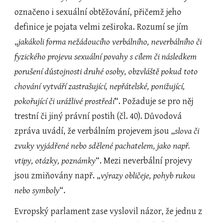
označeno i sexuální obtěžování, přičemž jeho 
definice je pojata velmi zeširoka. Rozumí se jím 
„
jakákoli forma nežádoucího verbálního, neverbálního či 
fyzického projevu sexuální povahy s cílem či následkem 
porušení důstojnosti druhé osoby, obzvláště pokud toto 
chování vytváří zastrašující, nepřátelské, ponižující, 
pokořující či urážlivé prostředí
“. Požaduje se pro něj 
trestní či jiný právní postih (čl. 40). Důvodová 
zpráva uvádí, že verbálním projevem jsou „
slova či 
zvuky vyjádřené nebo sdělené pachatelem, jako např. 
vtipy, otázky, poznámky
“. Mezi neverbální projevy 
jsou zmiňovány např. „
výrazy obličeje, pohyb rukou 
nebo symboly
“.
Evropský parlament zase vyslovil názor, že jednu z 