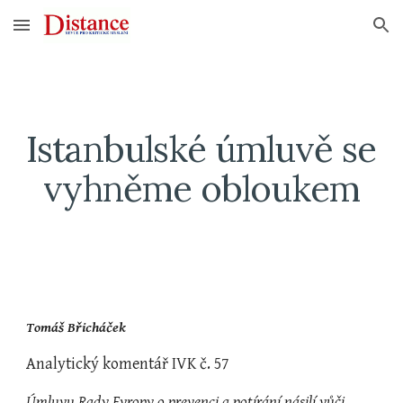
Skip to main content
Skip to navigation
Istanbulské úmluvě se 
vyhněme obloukem
Tomáš Břicháček 
Analytický komentář IVK č. 57
Úmluvu Rady Evropy o prevenci a potírání násilí vůči 