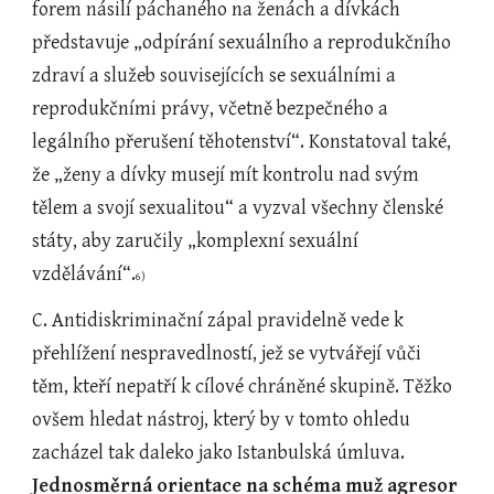
forem násilí páchaného na ženách a dívkách 
představuje „odpírání sexuálního a reprodukčního 
zdraví a služeb souvisejících se sexuálními a 
reprodukčními právy, včetně bezpečného a 
legálního přerušení těhotenství“. Konstatoval také, 
že „ženy a dívky musejí mít kontrolu nad svým 
tělem a svojí sexualitou“ a vyzval všechny členské 
státy, aby zaručily „komplexní sexuální 
vzdělávání“.
6)
C. Antidiskriminační zápal pravidelně vede k 
přehlížení nespravedlností, jež se vytvářejí vůči 
těm, kteří nepatří k cílové chráněné skupině. Těžko 
ovšem hledat nástroj, který by v tomto ohledu 
zacházel tak daleko jako Istanbulská úmluva. 
Jednosměrná orientace na schéma muž agresor 