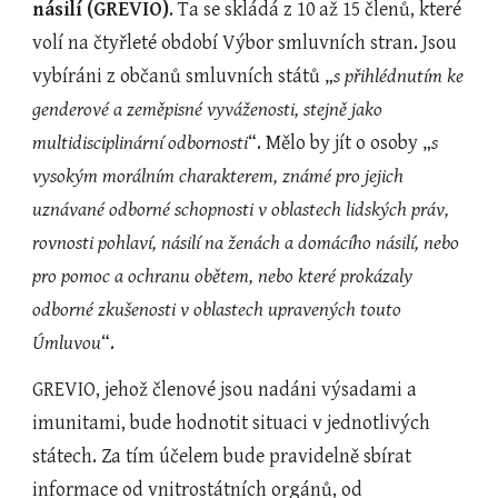
násilí (GREVIO)
. Ta se skládá z 10 až 15 členů, které 
volí na čtyřleté období Výbor smluvních stran. Jsou 
vybíráni z občanů smluvních států „
s přihlédnutím ke 
genderové a zeměpisné vyváženosti, stejně jako 
multidisciplinární odbornosti
“. Mělo by jít o osoby „
s 
vysokým morálním charakterem, známé pro jejich 
uznávané odborné schopnosti v oblastech lidských práv, 
rovnosti pohlaví, násilí na ženách a domácího násilí, nebo 
pro pomoc a ochranu obětem, nebo které prokázaly 
odborné zkušenosti v oblastech upravených touto 
Úmluvou
“.
GREVIO, jehož členové jsou nadáni výsadami a 
imunitami, bude hodnotit situaci v jednotlivých 
státech. Za tím účelem bude pravidelně sbírat 
informace od vnitrostátních orgánů, od 