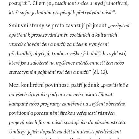
postojích
“. Cílem je „
zasáhnout srdce a mysl jednotlivců, 
kteří svým jednáním přispívají k přetrvávání násilí
“.
Smluvní strany se proto zavazují přijmout „
nezbytná 
opatření k prosazování změn sociálních a kulturních 
vzorců chování žen a mužů za účelem vymýcení 
předsudků, obyčejů, tradic a veškerých dalších zvyklostí, 
které jsou založené na myšlence méněcennosti žen nebo 
stereotypním pojímání rolí žen a mužů
“ (čl. 12).
Mezi konkrétní povinnosti patří jednak „
pravidelně a 
na všech úrovních podporovat nebo uskutečňovat 
kampaně nebo programy zaměřené na zvýšení obecného 
povědomí a porozumění širokou veřejností různých 
projevů všech forem násilí spadajících do působnosti této 
Úmluvy, jejich dopadů na děti a nutnosti předcházení 