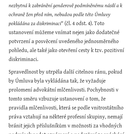
nezbytná k zabránění genderově podmíněnému násilí a k 
ochraně žen před ním, nebudou podle této Úmluvy 
pokládána za diskriminaci
“ (čl. 4 odst. 4). Toto 
ustanovení můžeme vnímat nejen jako dodatečné 
potvrzení a posvěcení uvedeného jednosměrného 
pohledu, ale také jako otevření cesty k tzv. pozitivní 
diskriminaci. 
Spravedlnost by utrpěla další citelnou ránu, pokud 
by Úmluva byla vykládána tak, že vyžaduje 
prolomení advokátní mlčenlivosti. Pochybnosti v 
tomto směru vzbuzuje ustanovení o tom, že 
pravidla mlčenlivosti, která se podle vnitrostátního 
práva vztahují na některé profesní skupiny, nemají 
bránit jejich příslušníkům v možnosti za vhodných 