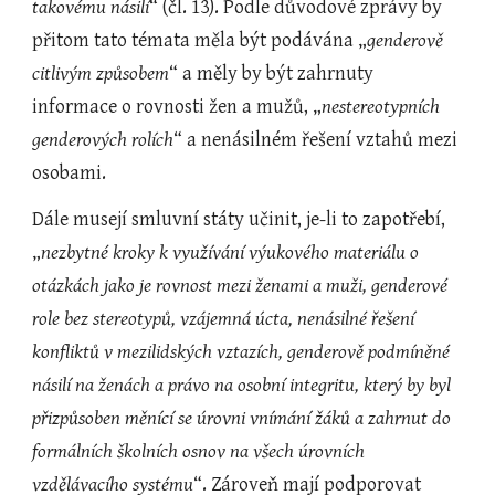
takovému násilí
“ (čl. 13). Podle důvodové zprávy by 
přitom tato témata měla být podávána „
genderově 
citlivým způsobem
“ a měly by být zahrnuty 
informace o rovnosti žen a mužů, „
nestereotypních 
genderových rolích
“ a nenásilném řešení vztahů mezi 
osobami.
Dále musejí smluvní státy učinit, je-li to zapotřebí, 
„
nezbytné kroky k využívání výukového materiálu o 
otázkách jako je rovnost mezi ženami a muži, genderové 
role bez stereotypů, vzájemná úcta, nenásilné řešení 
konfliktů v mezilidských vztazích, genderově podmíněné 
násilí na ženách a právo na osobní integritu, který by byl 
přizpůsoben měnící se úrovni vnímání žáků a zahrnut do 
formálních školních osnov na všech úrovních 
vzdělávacího systému
“. Zároveň mají podporovat 