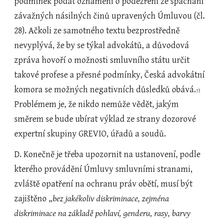
podmínek podat oznámení o podezření ze spáchání 
závažných násilných činů upravených Úmluvou (čl. 
28). Ačkoli ze samotného textu bezprostředně 
nevyplývá, že by se týkal advokátů, a důvodová 
zpráva hovoří o možnosti smluvního státu určit 
takové profese a přesné podmínky, Česká advokátní 
komora se možných negativních důsledků obává.
7) 
Problémem je, že nikdo nemůže vědět, jakým 
směrem se bude ubírat výklad ze strany dozorové 
expertní skupiny GREVIO, úřadů a soudů.
D. Konečně je třeba upozornit na ustanovení, podle 
kterého provádění Úmluvy smluvními stranami, 
zvláště opatření na ochranu práv obětí, musí být 
zajištěno „
bez jakékoliv diskriminace, zejména 
diskriminace na základě pohlaví, genderu, rasy, barvy 