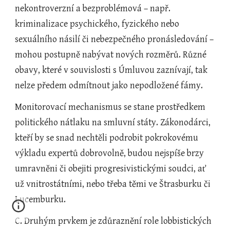
nekontroverzní a bezproblémová – např. 
kriminalizace psychického, fyzického nebo 
sexuálního násilí či nebezpečného pronásledování – 
mohou postupně nabývat nových rozměrů. Různé 
obavy, které v souvislosti s Úmluvou zaznívají, tak 
nelze předem odmítnout jako nepodložené fámy.
Monitorovací mechanismus se stane prostředkem 
politického nátlaku na smluvní státy. Zákonodárci, 
kteří by se snad nechtěli podrobit pokrokovému 
výkladu expertů dobrovolně, budou nejspíše brzy 
umravněni či obejiti progresivistickými soudci, ať 
už vnitrostátními, nebo třeba těmi ve Štrasburku či 
Lucemburku.   
C. Druhým prvkem je zdůraznění role lobbistických 