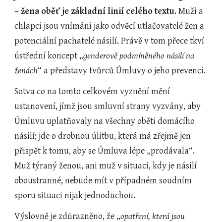
– žena oběť je základní linií celého textu
. Muži a 
chlapci jsou vnímáni jako odvěcí utlačovatelé žen a 
potenciální pachatelé násilí. Právě v tom přece tkví 
ústřední koncept „
genderově podmíněného násilí na 
ženách
“ a představy tvůrců Úmluvy o jeho prevenci.
Sotva co na tomto celkovém vyznění mění 
ustanovení, jímž jsou smluvní strany vyzvány, aby 
Úmluvu uplatňovaly na všechny oběti domácího 
násilí; jde o drobnou úlitbu, která má zřejmě jen 
přispět k tomu, aby se Úmluva lépe „prodávala“. 
Muž týraný ženou, ani muž v situaci, kdy je násilí 
oboustranné, nebude mít v případném soudním 
sporu situaci nijak jednoduchou.
Výslovně je zdůrazněno, že „
opatření, která jsou 