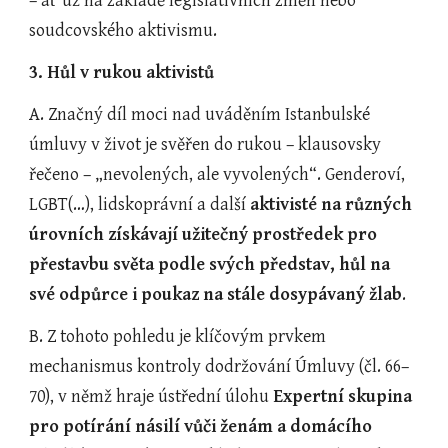
– ať už na základě legislativních změn nebo 
soudcovského aktivismu.
3. Hůl v rukou aktivistů 
A. Značný díl moci nad uváděním Istanbulské 
úmluvy v život je svěřen do rukou – klausovsky 
řečeno – „nevolených, ale vyvolených“. Genderoví, 
LGBT(…), lidskoprávní a další 
aktivisté na různých 
úrovních získávají užitečný prostředek pro 
přestavbu světa podle svých představ, hůl na 
své odpůrce i poukaz na stále dosypávaný žlab
.
B. Z tohoto pohledu je klíčovým prvkem 
mechanismus kontroly dodržování Úmluvy (čl. 66–
70), v němž hraje ústřední úlohu 
Expertní skupina 
pro potírání násilí vůči ženám a domácího 