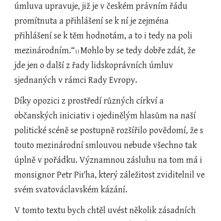
úmluva upravuje, již je v českém právním řádu 
promítnuta a přihlášení se k ní je zejména 
přihlášení se k těm hodnotám, a to i tedy na poli 
mezinárodním.“
Mohlo by se tedy dobře zdát, že 
1) 
jde jen o další z řady lidskoprávních úmluv 
sjednaných v rámci Rady Evropy.
Díky opozici z prostředí různých církví a 
občanských iniciativ i ojedinělým hlasům na naší 
politické scéně se postupně rozšířilo povědomí, že s 
touto mezinárodní smlouvou nebude všechno tak 
úplně v pořádku. Významnou zásluhu na tom má i 
monsignor Petr Piťha, který záležitost zviditelnil ve 
svém svatováclavském kázání.
V tomto textu bych chtěl uvést několik zásadních 