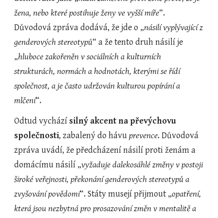
žena, nebo které postihuje ženy ve vyšší míře
“. 
Důvodová zpráva dodává, že jde o „
násilí vyplývající z 
genderových stereotypů
“ a že tento druh násilí je 
„
hluboce zakořeněn v sociálních a kulturních 
strukturách, normách a hodnotách, kterými se řídí 
společnost, a je často udržován kulturou popírání a 
mlčení
“.
Odtud vychází 
silný akcent na
převýchovu 
společnosti
, zabalený do hávu 
prevence
. Důvodová 
zpráva uvádí, že předcházení násilí proti ženám a 
domácímu násilí „
vyžaduje dalekosáhlé změny v postoji 
široké veřejnosti, překonání genderových stereotypů a 
zvyšování povědomí
“. Státy musejí přijmout „
opatření, 
která jsou nezbytná pro prosazování změn v mentalitě a 