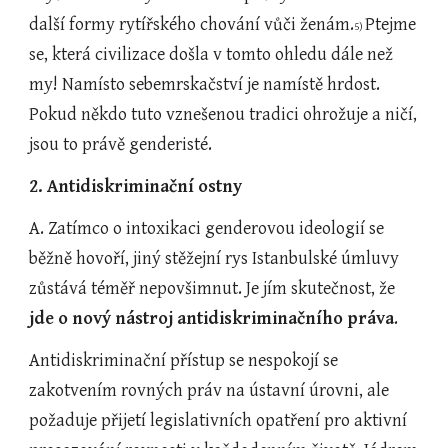
další formy rytířského chování vůči ženám.
Ptejme 
5) 
se, která civilizace došla v tomto ohledu dále než 
my! Namísto sebemrskačství je namístě hrdost. 
Pokud někdo tuto vznešenou tradici ohrožuje a ničí, 
jsou to právě genderisté. 
2. Antidiskriminační ostny
A. Zatímco o intoxikaci genderovou ideologií se 
běžně hovoří, jiný stěžejní rys Istanbulské úmluvy 
zůstává téměř nepovšimnut. Je jím skutečnost, že 
jde o nový nástroj antidiskriminačního práva
.
Antidiskriminační přístup se nespokojí se 
zakotvením rovných práv na ústavní úrovni, ale 
požaduje přijetí legislativních opatření pro aktivní 