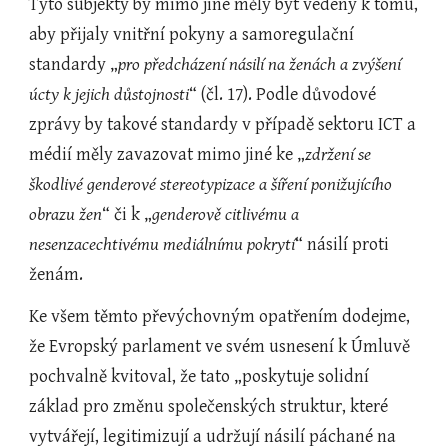
Tyto subjekty by mimo jiné měly být vedeny k tomu, 
aby přijaly vnitřní pokyny a samoregulační 
standardy „
pro předcházení násilí na ženách a zvýšení 
úcty k jejich důstojnosti
“ (čl. 17). Podle důvodové 
zprávy by takové standardy v případě sektoru ICT a 
médií měly zavazovat mimo jiné ke „
zdržení se 
škodlivé genderové stereotypizace a šíření ponižujícího 
obrazu žen
“ či k „
genderově citlivému a 
nesenzacechtivému mediálnímu pokrytí
“ násilí proti 
ženám.
Ke všem těmto převýchovným opatřením dodejme, 
že Evropský parlament ve svém usnesení k Úmluvě 
pochvalně kvitoval, že tato „poskytuje solidní 
základ pro změnu společenských struktur, které 
vytvářejí, legitimizují a udržují násilí páchané na 