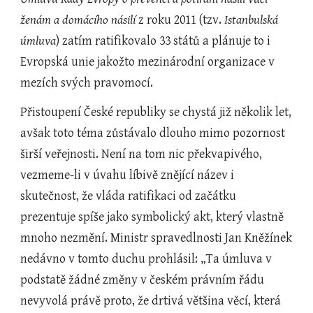
ženám a domácího násilí
 z roku 2011 (tzv. 
Istanbulská 
úmluva
) zatím ratifikovalo 33 států a plánuje to i 
Evropská unie jakožto mezinárodní organizace v 
mezích svých pravomocí.
Přistoupení České republiky se chystá již několik let, 
avšak toto téma zůstávalo dlouho mimo pozornost 
širší veřejnosti. Není na tom nic překvapivého, 
vezmeme-li v úvahu líbivě znějící název i 
skutečnost, že vláda ratifikaci od začátku 
prezentuje spíše jako symbolický akt, který vlastně 
mnoho nezmění. Ministr spravedlnosti Jan Kněžínek 
nedávno v tomto duchu prohlásil: „Ta úmluva v 
podstatě žádné změny v českém právním řádu 
nevyvolá právě proto, že drtivá většina věcí, která 