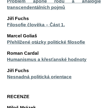
Problém aporie rodu a analogie
transcendentálních pojmů
Jiří Fuchs
Filosofie člověka – Část 1.
Marcel Goliaš
Přehlížené otázky politické filosofie
Roman Cardal
Humanismus a křesťanské hodnoty
Jiří Fuchs
Nesnadná politická orientace
RECENZE
Miloš Mrázek