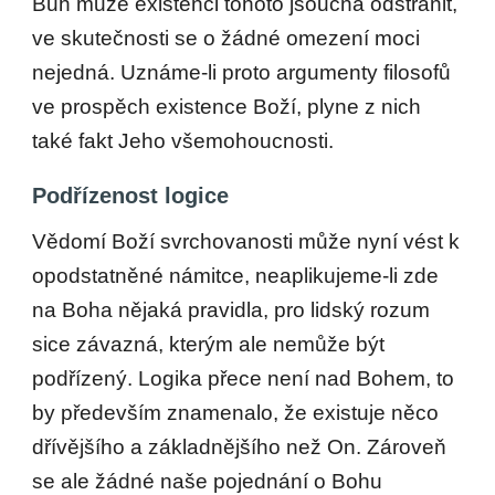
Bůh může existenci tohoto jsoucna odstranit,
ve skutečnosti se o žádné omezení moci
nejedná. Uznáme-li proto argumenty filosofů
ve prospěch existence Boží, plyne z nich
také fakt Jeho všemohoucnosti.
Podřízenost logice
Vědomí Boží svrchovanosti může nyní vést k
opodstatněné námitce, neaplikujeme-li zde
na Boha nějaká pravidla, pro lidský rozum
sice závazná, kterým ale nemůže být
podřízený. Logika přece není nad Bohem, to
by především znamenalo, že existuje něco
dřívějšího a základnějšího než On. Zároveň
se ale žádné naše pojednání o Bohu