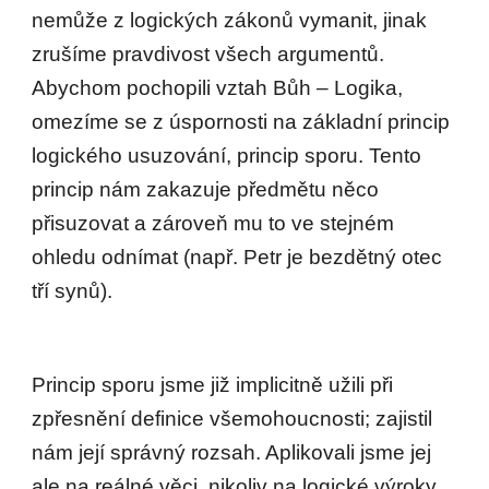
nemůže z logických zákonů vymanit, jinak
zrušíme pravdivost všech argumentů.
Abychom pochopili vztah Bůh – Logika,
omezíme se z úspornosti na základní princip
logického usuzování, princip sporu. Tento
princip nám zakazuje předmětu něco
přisuzovat a zároveň mu to ve stejném
ohledu odnímat (např. Petr je bezdětný otec
tří synů).
Princip sporu jsme již implicitně užili při
zpřesnění definice všemohoucnosti; zajistil
nám její správný rozsah. Aplikovali jsme jej
ale na reálné věci, nikoliv na logické výroky.