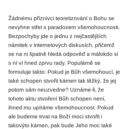
Žádnému příznivci teoretizování o Bohu se
nevyhne střet s paradoxem všemohoucnosti.
Bezpochyby jde o jednu z nejčastějších
námitek v internetových diskusích, přičemž
se na ni špatně hledá odpověď a málokdo si
s ní ví hned zprvu rady. Populárně se
formuluje takto: Pokud je Bůh všemohoucí, je
také schopen stvořit kámen tak těžký, že jej
potom sám neuzvedne? Uznáme-li, že
tohoto aktu stvoření Bůh schopen není,
ihned mu upíráme všemohoucnost. Pokud
ale budeme trvat na Boží moci stvořit i
takovýto kámen, pak bude Jeho moc také