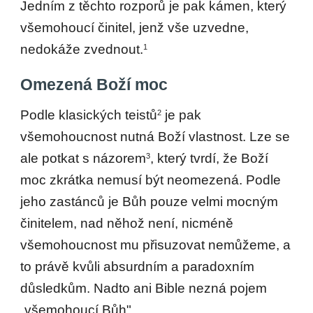
Jedním z těchto rozporů je pak kámen, který
všemohoucí činitel, jenž vše uzvedne,
nedokáže zvednout.
1
Omezená Boží moc
Podle klasických teistů
je pak
2
všemohoucnost nutná Boží vlastnost. Lze se
ale potkat s názorem
, který tvrdí, že Boží
3
moc zkrátka nemusí být neomezená. Podle
jeho zastánců je Bůh pouze velmi mocným
činitelem, nad něhož není, nicméně
všemohoucnost mu přisuzovat nemůžeme, a
to právě kvůli absurdním a paradoxním
důsledkům. Nadto ani Bible nezná pojem
„všemohoucí Bůh".