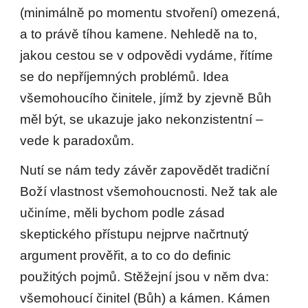
(minimálně po momentu stvoření) omezená,
a to právě tíhou kamene. Nehledě na to,
jakou cestou se v odpovědi vydáme, řítíme
se do nepříjemných problémů. Idea
všemohoucího činitele, jímž by zjevně Bůh
měl být, se ukazuje jako nekonzistentní –
vede k paradoxům.
Nutí se nám tedy závěr zapovědět tradiční
Boží vlastnost všemohoucnosti. Než tak ale
učiníme, měli bychom podle zásad
skeptického přístupu nejprve načrtnutý
argument prověřit, a to co do definic
použitých pojmů. Stěžejní jsou v něm dva:
všemohoucí činitel (Bůh) a kámen. Kámen