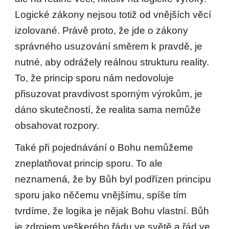
Logické zákony nejsou totiž od vnějších věcí
izolované. Právě proto, že jde o zákony
správného usuzování směrem k pravdě, je
nutné, aby odrážely reálnou strukturu reality.
To, že princip sporu nám nedovoluje
přisuzovat pravdivost sporným výrokům, je
dáno skutečností, že realita sama nemůže
obsahovat rozpory.
Také při pojednávání o Bohu nemůžeme
zneplatňovat princip sporu. To ale
neznamená, že by Bůh byl podřízen principu
sporu jako něčemu vnějšímu, spíše tím
tvrdíme, že logika je nějak Bohu vlastní. Bůh
je zdrojem veškerého řádu ve světě a řád ve