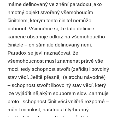
máme definovaný ve znění paradoxu jako
hmotný objekt stvořený všemohoucím
činitelem, kterým tento činitel nemůže
pohnout. Všimněme si, že tato definice
kamene obsahuje odkaz na všemohoucího
činitele – on sám ale definovaný není.
Paradox se jeví naznačovat, že
všemohoucnost musí znamenat právě vše
moci, tedy schopnost stvořit (zařídit) libovolný
stav věcí. Ještě přesněji (a trochu návodně)
– schopnost stvořit libovolný stav věcí, který
lze vyjádřit nějakým souborem slov. Zahrnuje
proto i schopnost činit věci vnitřně rozporné –
měnit minulost, načrtnout čtyřhranný