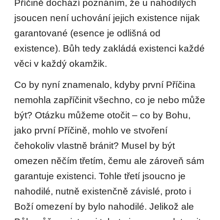
Příčině dochází poznáním, že u nahodilých
jsoucen není uchování jejich existence nijak
garantované (esence je odlišná od
existence). Bůh tedy zakládá existenci každé
věci v každý okamžik.
Co by nyní znamenalo, kdyby první Příčina
nemohla zapříčinit všechno, co je nebo může
být? Otázku můžeme otočit – co by Bohu,
jako první Příčině, mohlo ve stvoření
čehokoliv vlastně bránit? Musel by být
omezen něčím třetím, čemu ale zároveň sám
garantuje existenci. Tohle třetí jsoucno je
nahodilé, nutně existenčně závislé, proto i
Boží omezení by bylo nahodilé. Jelikož ale