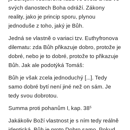
svých danostech Boha odráží. Zákony
reality, jako je princip sporu, plynou
jednoduše z toho, jaký je Bůh.
Jedná se vlastně o variaci tzv. Euthyfronova
dilematu: zda Bůh přikazuje dobro, protože je
dobré, nebo je to dobré, protože to přikazuje
Bůh. Jak ale podotýká Tomáš:
Bůh je však zcela jednoduchý [...]. Tedy
samo dobré bytí není jiné než on sám. Je
tedy svou dobrotou.
Summa proti pohanům I, kap. 38
5
Jakákoliv Boží vlastnost je s ním tedy reálně
identická. Bůh je proto Dobro samo. Pokud