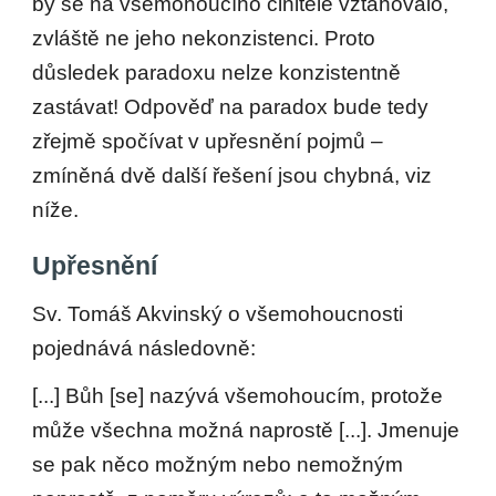
by se na všemohoucího činitele vztahovalo,
zvláště ne jeho nekonzistenci. Proto
důsledek paradoxu nelze konzistentně
zastávat! Odpověď na paradox bude tedy
zřejmě spočívat v upřesnění pojmů –
zmíněná dvě další řešení jsou chybná, viz
níže.
Upřesnění
Sv. Tomáš Akvinský o všemohoucnosti
pojednává následovně:
[...] Bůh [se] nazývá všemohoucím, protože
může všechna možná naprostě [...]. Jmenuje
se pak něco možným nebo nemožným