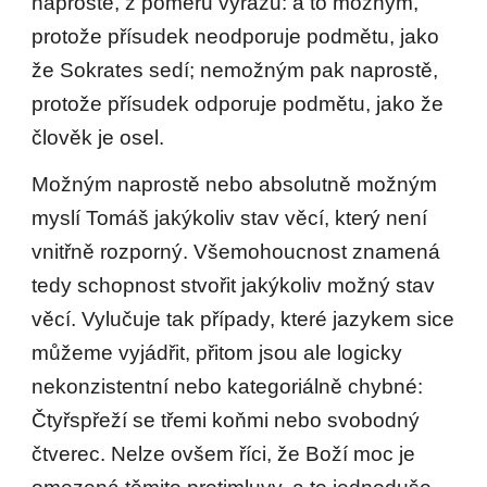
naprostě, z poměru výrazů: a to možným,
protože přísudek neodporuje podmětu, jako
že Sokrates sedí; nemožným pak naprostě,
protože přísudek odporuje podmětu, jako že
člověk je osel.
Možným naprostě nebo absolutně možným
myslí Tomáš jakýkoliv stav věcí, který není
vnitřně rozporný. Všemohoucnost znamená
tedy schopnost stvořit jakýkoliv možný stav
věcí. Vylučuje tak případy, které jazykem sice
můžeme vyjádřit, přitom jsou ale logicky
nekonzistentní nebo kategoriálně chybné:
Čtyřspřeží se třemi koňmi nebo svobodný
čtverec. Nelze ovšem říci, že Boží moc je