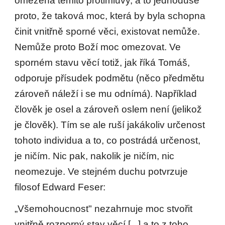
omezená těmito protimluvy, a to jednoduše
proto, že taková moc, která by byla schopna
činit vnitřně sporné věci, existovat nemůže.
Nemůže proto Boží moc omezovat. Ve
sporném stavu věcí totiž, jak říká Tomáš,
odporuje přísudek podmětu (něco předmětu
zároveň náleží i se mu odnímá). Například
člověk je osel a zároveň oslem není (jelikož
je člověk). Tím se ale ruší jakákoliv určenost
tohoto individua a to, co postrádá určenost,
je ničím. Nic pak, nakolik je ničím, nic
neomezuje. Ve stejném duchu potvrzuje
filosof Edward Feser:
„Všemohoucnost" nezahrnuje moc stvořit
vnitřně rozporný stav věcí [...] a to z toho