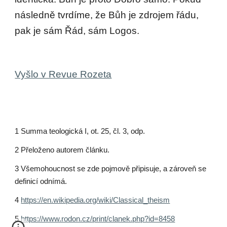
následně tvrdíme, že Bůh je zdrojem řádu,
pak je sám Řád, sám Logos.
Vyšlo v Revue Rozeta
1 Summa teologická I, ot. 25, čl. 3, odp.
2 Přeloženo autorem článku.
3 Všemohoucnost se zde pojmově připisuje, a zároveň se
definicí odnímá.
4
https://en.wikipedia.org/wiki/Classical_theism
5
https://www.rodon.cz/print/clanek.php?id=8458